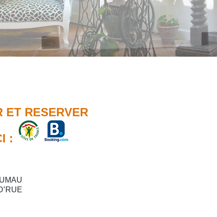
R ET RESERVER
I :
GOUMAU
D’RUE