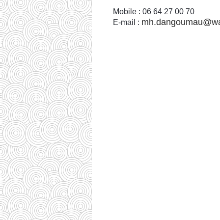
Mobile : 06 64 27 00 70
mh.dangoumau@wa
E-mail :